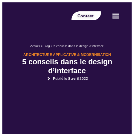
Contact
Votre secteur
Nos expertises
Nos réalisations
Nos partenaires
Nos offres d’emplois
Le Blog Perspective
Accueil
»
Blog
»
5 conseils dans le design d’interface
ARCHITECTURE APPLICATIVE & MODERNISATION
5 conseils dans le design
d’interface
Publié le
8 avril 2022