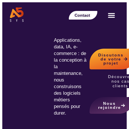
Contact
Votre secteur
Nos expertises
Nos réalisations
Nos partenaires
Nos offres d’emplois
Le Blog Perspective
Applications,
data, IA, e-
commerce : de
Discutons
de votre
la conception à
projet
la
maintenance,
Découvr
nous
nos ca
clients
construisons
des logiciels
métiers
Nous
pensés pour
rejoindre
durer.