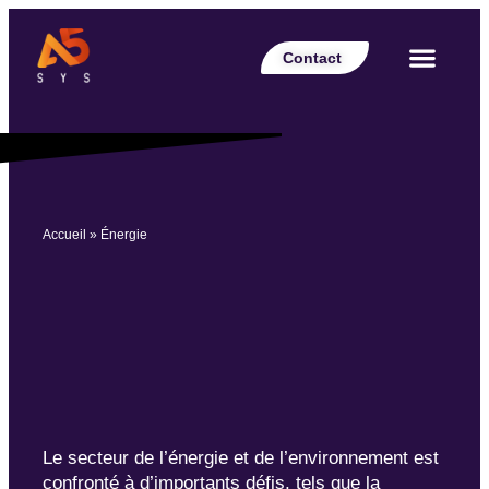
Contact
Votre secteur
Nos expertises
Nos réalisations
Nos partenaires
Nos offres d’emplois
Le Blog Perspective
Accueil
»
Énergie
Le secteur de l’énergie et de l’environnement est
confronté à d’importants défis, tels que la