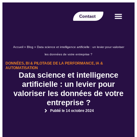
Contact
Votre secteur
Nos expertises
Nos réalisations
Nos partenaires
Nos offres d’emplois
Le Blog Perspective
Accueil
»
Blog
»
Data science et intelligence artificielle : un levier pour valoriser
les données de votre entreprise ?
DONNÉES, BI & PILOTAGE DE LA PERFORMANCE
,
IA &
AUTOMATISATION
Data science et intelligence
artificielle : un levier pour
valoriser les données de votre
entreprise ?
Publié le
14 octobre 2024