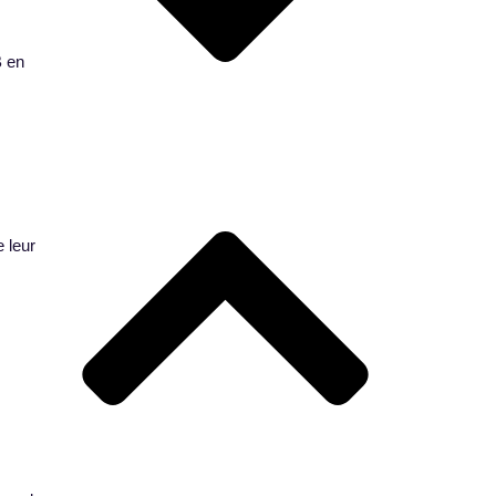
B en
e leur