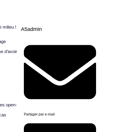
 milieu !
A5admin
age
e d’avoir
les open-
 cas
Partager par e-mail