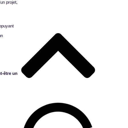
un projet,
appuyant
un
t-être un