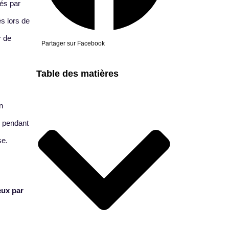
tés par
s lors de
r de
Partager sur Facebook
Table des matières
n
é pendant
se.
eux par