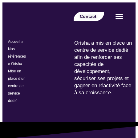
Contact
Votre secteur
Nos expertises
Nos réalisations
Nos partenaires
Nos offres d’emplois
Le Blog Perspective
Accueil
»
Orisha a mis en place un
Nos
centre de service dédié
références
afin de renforcer ses
capacités de
»
Orisha –
développement,
Mise en
sécuriser ses projets et
place d’un
gagner en réactivité face
centre de
à sa croissance.
service
dédié