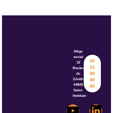
Siège
social​
02
10
51
Boulevard
80
du
Zénith
80
44800
60
Saint-
Herblain