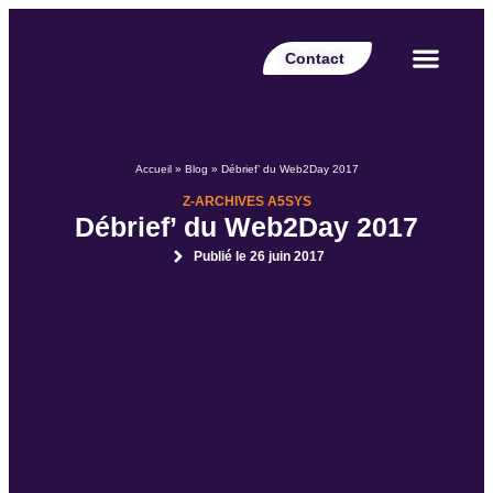
Contact
Votre secteur
Nos expertises
Nos réalisations
Nos partenaires
Nos offres d’emplois
Le Blog Perspective
Accueil
»
Blog
»
Débrief’ du Web2Day 2017
Z-ARCHIVES A5SYS
Débrief’ du Web2Day 2017
Publié le
26 juin 2017