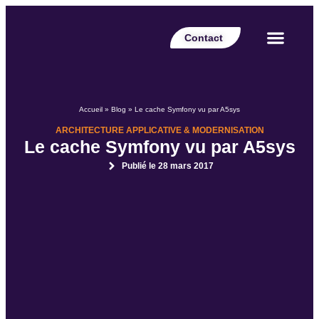
Contact
Votre secteur
Nos expertises
Nos réalisations
Nos partenaires
Nos offres d’emplois
Le Blog Perspective
Accueil
»
Blog
»
Le cache Symfony vu par A5sys
ARCHITECTURE APPLICATIVE & MODERNISATION
Le cache Symfony vu par A5sys
Publié le
28 mars 2017