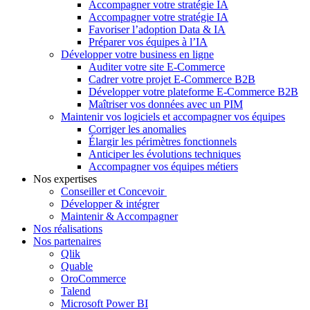
Accompagner votre stratégie IA
Accompagner votre stratégie IA
Favoriser l’adoption Data & IA
Préparer vos équipes à l’IA
Développer votre business en ligne
Auditer votre site E-Commerce
Cadrer votre projet E-Commerce B2B
Développer votre plateforme E-Commerce B2B
Maîtriser vos données avec un PIM
Maintenir vos logiciels et accompagner vos équipes
Corriger les anomalies
Élargir les périmètres fonctionnels
Anticiper les évolutions techniques
Accompagner vos équipes métiers
Nos expertises
Conseiller et Concevoir
Développer & intégrer
Maintenir & Accompagner
Nos réalisations
Nos partenaires
Qlik
Quable
OroCommerce
Talend
Microsoft Power BI