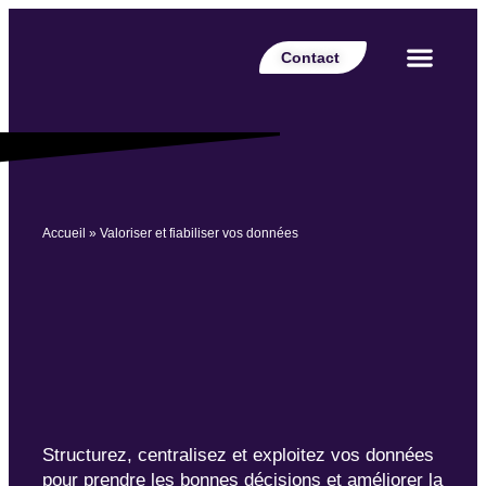
Contact
Votre secteur
Nos expertises
Nos réalisations
Nos partenaires
Nos offres d’emplois
Le Blog Perspective
Accueil
»
Valoriser et fiabiliser vos données
Structurez, centralisez et exploitez vos données
pour prendre les bonnes décisions et améliorer la