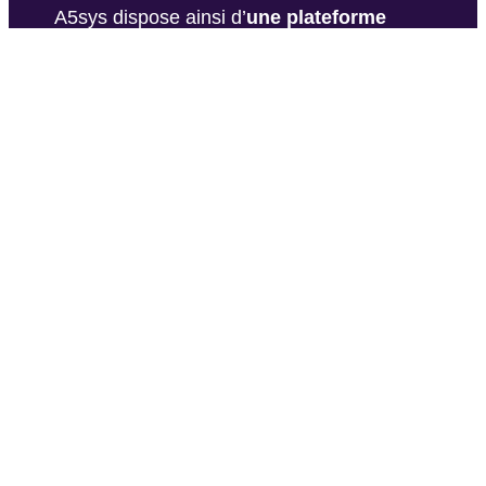
A5sys dispose ainsi d’
une plateforme
dédiée pour héberger et développer des
projets
, avec huit serveurs de
développement et des solutions de
sauvegarde.