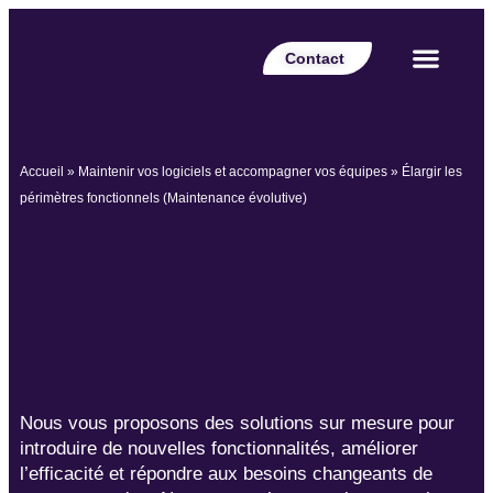
Contact
Votre secteur
Nos expertises
Nos réalisations
Nos partenaires
Nos offres d’emplois
Le Blog Perspective
Accueil
»
Maintenir vos logiciels et accompagner vos équipes
»
Élargir les
périmètres fonctionnels (Maintenance évolutive)
Nous vous proposons des solutions sur mesure pour
introduire de nouvelles fonctionnalités, améliorer
l’efficacité et répondre aux besoins changeants de