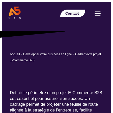
Contact
Votre secteur
Nos expertises
Nos réalisations
Nos partenaires
Nos offres d’emplois
Le Blog Perspective
Accueil
»
Développer votre business en ligne
»
Cadrer votre projet
E-Commerce B2B
Définir le périmètre d’un projet E-Commerce B2B
est essentiel pour assurer son succès.
Un
cadrage permet de projeter une feuille de route
alignée
à la stratégie de l’entreprise, facilite