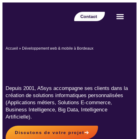
Contact
Votre secteur
Nos expertises
Nos réalisations
Nos partenaires
Nos offres d’emplois
Le Blog Perspective
Accueil
»
Développement web & mobile à Bordeaux
Depuis 2001, A5sys accompagne ses clients dans la
création de solutions informatiques personnalisées
(Applications métiers, Solutions E-commerce,
Business Intelligence, Big Data, Intelligence
Artificielle).
Discutons de votre projet