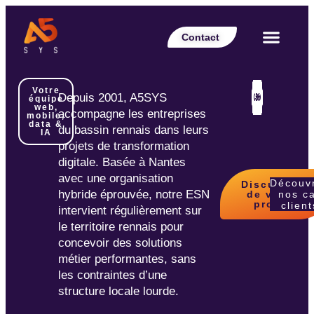
Contact
Votre secteur
Nos expertises
Nos réalisations
Nos partenaires
Nos offres d’emplois
Le Blog Perspective
Votre
Depuis 2001, A5SYS
équipe
web,
accompagne les entreprises
mobile,
data &
du bassin rennais dans leurs
IA
projets de transformation
digitale. Basée à Nantes
avec une organisation
Découv
Discutons
hybride éprouvée, notre ESN
de votre
nos c
projet
client
intervient régulièrement sur
le territoire rennais pour
concevoir des solutions
métier performantes, sans
les contraintes d’une
structure locale lourde.