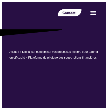
Contact
Votre secteur
Nos expertises
Nos réalisations
Nos partenaires
Nos offres d’emplois
Le Blog Perspective
Accueil
»
Digitaliser et optimiser vos processus métiers pour gagner
en efficacité
»
Plateforme de pilotage des souscriptions financières