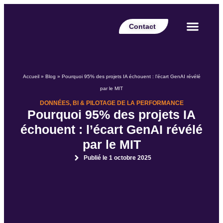
Contact
Votre secteur
Nos expertises
Nos réalisations
Nos partenaires
Nos offres d’emplois
Le Blog Perspective
Accueil
»
Blog
»
Pourquoi 95% des projets IA échouent : l’écart GenAI révélé
par le MIT
DONNÉES, BI & PILOTAGE DE LA PERFORMANCE
Pourquoi 95% des projets IA
échouent : l’écart GenAI révélé
par le MIT
Publié le
1 octobre 2025