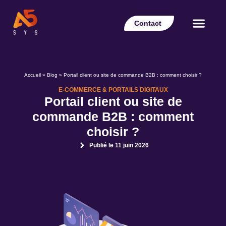
Contact
Votre secteur
Nos expertises
Nos réalisations
Nos partenaires
Nos offres d’emplois
Le Blog Perspectiv
Accueil
»
Blog
»
Portail client ou site de commande B2B : comment choisir ?
E-COMMERCE & PORTAILS DIGITAUX
Portail client ou site de
commande B2B : comment
choisir ?
Publié le
11 juin 2026