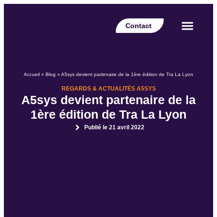
Contact
Votre secteur
Nos expertises
Nos réalisations
Nos partenaires
Nos offres d’emplois
Le Blog Perspective
Accueil
»
Blog
»
A5sys devient partenaire de la 1ère édition de Tra La Lyon
REGARDS & ACTUALITÉS A5SYS
A5sys devient partenaire de la
1ère édition de Tra La Lyon
Publié le
21 avril 2022