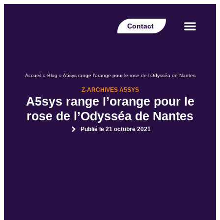
Contact
Votre secteur
Nos expertises
Nos réalisations
Nos partenaires
Nos offres d’emplois
Le Blog Perspective
Accueil
»
Blog
»
A5sys range l’orange pour le rose de l’Odysséa de Nantes
Z-ARCHIVES A5SYS
A5sys range l’orange pour le
rose de l’Odysséa de Nantes
Publié le
21 octobre 2021