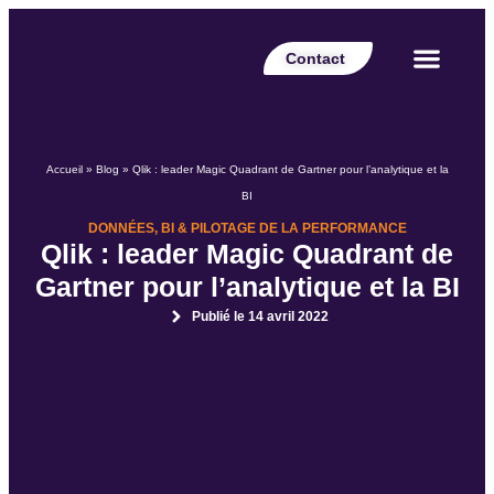
Contact
Votre secteur
Nos expertises
Nos réalisations
Nos partenaires
Nos offres d’emplois
Le Blog Perspective
Accueil
»
Blog
»
Qlik : leader Magic Quadrant de Gartner pour l’analytique et la
BI
DONNÉES, BI & PILOTAGE DE LA PERFORMANCE
Qlik : leader Magic Quadrant de
Gartner pour l’analytique et la BI
Publié le
14 avril 2022