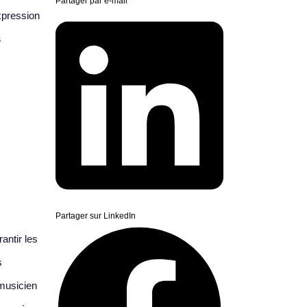
Partager par e-mail
xpression
s
Partager sur LinkedIn
antir les
s
 musicien