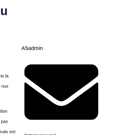
eu
A5admin
ne la
u nos
tion
t pas
mais est