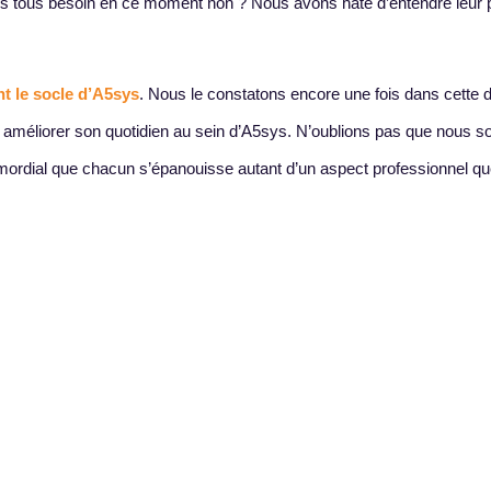
s tous besoin en ce moment non ? Nous avons hâte d’entendre leur 
t le socle d’A5sys
. Nous le constatons encore une fois dans cette
ur améliorer son quotidien au sein d’A5sys. N’oublions pas que nous
 primordial que chacun s’épanouisse autant d’un aspect professionnel q