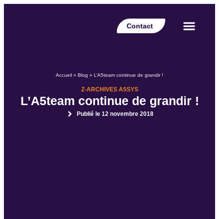
Contact
Votre secteur
Nos expertises
Nos réalisations
Nos partenaires
Nos offres d’emplois
Le Blog Perspective
Accueil
»
Blog
»
L’A5team continue de grandir !
Z-ARCHIVES A5SYS
L’A5team continue de grandir !
Publié le
12 novembre 2018