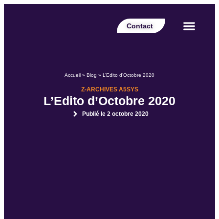
Contact
Votre secteur
Nos expertises
Nos réalisations
Nos partenaires
Nos offres d’emplois
Le Blog Perspective
Accueil
»
Blog
»
L’Edito d’Octobre 2020
Z-ARCHIVES A5SYS
L’Edito d’Octobre 2020
Publié le
2 octobre 2020