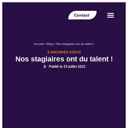
Contact
Votre secteur
Nos expertises
Nos réalisations
Nos partenaires
Nos offres d’emplois
Le Blog Perspective
Accueil
»
Blog
»
Nos stagiaires ont du talent !
Z-ARCHIVES A5SYS
Nos stagiaires ont du talent !
Publié le
15 juillet 2021