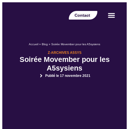
Contact
Votre secteur
Nos expertises
Nos réalisations
Nos partenaires
Nos offres d’emplois
Le Blog Perspective
Accueil
»
Blog
»
Soirée Movember pour les A5sysiens
Z-ARCHIVES A5SYS
Soirée Movember pour les
A5sysiens
Publié le
17 novembre 2021