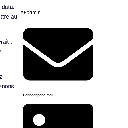
 data.
A5admin
ttre au
ait :
e
z
venons
Partager par e-mail