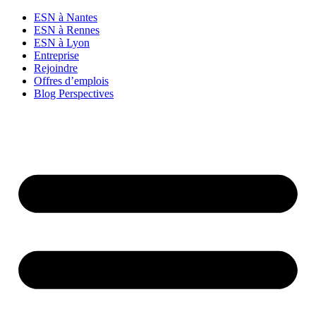
Aller
ESN à Nantes
au
ESN à Rennes
contenu
ESN à Lyon
Entreprise
Rejoindre
Offres d’emplois
Blog Perspectives