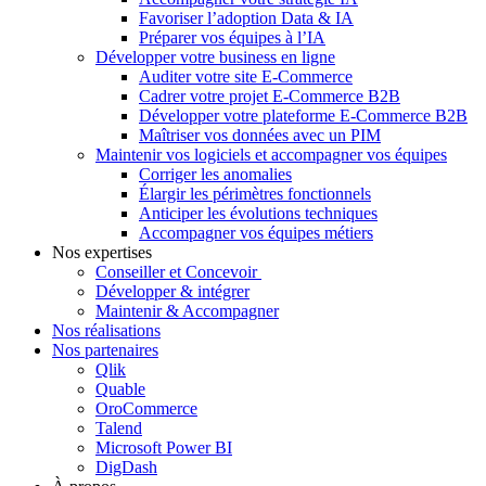
Favoriser l’adoption Data & IA
Préparer vos équipes à l’IA
Développer votre business en ligne
Auditer votre site E-Commerce
Cadrer votre projet E-Commerce B2B
Développer votre plateforme E-Commerce B2B
Maîtriser vos données avec un PIM
Maintenir vos logiciels et accompagner vos équipes
Corriger les anomalies
Élargir les périmètres fonctionnels
Anticiper les évolutions techniques
Accompagner vos équipes métiers
Nos expertises
Conseiller et Concevoir
Développer & intégrer
Maintenir & Accompagner
Nos réalisations
Nos partenaires
Qlik
Quable
OroCommerce
Talend
Microsoft Power BI
DigDash